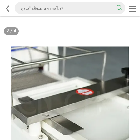
2
/
4