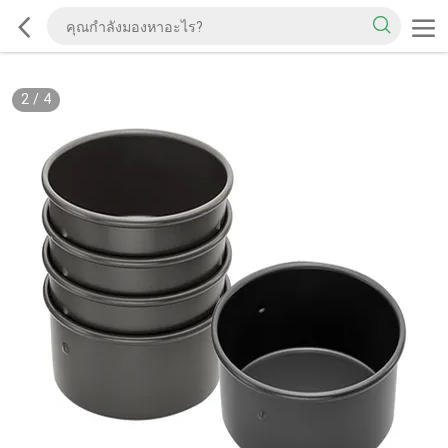
2
/
4