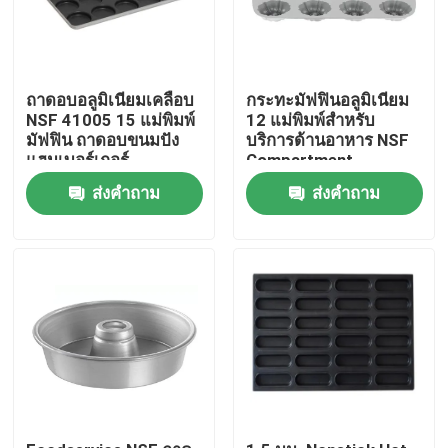
ถาดอบอลูมิเนียมเคลือบ
กระทะมัฟฟินอลูมิเนียม
NSF 41005 15 แม่พิมพ์
12 แม่พิมพ์สำหรับ
มัฟฟิน ถาดอบขนมปัง
บริการด้านอาหาร NSF
แฮมเบอร์เกอร์
Compartment
Bundtlette
ส่งคำถาม
ส่งคำถาม
Commercial Grade
บ้าน
สินค้า
วิดีโอ