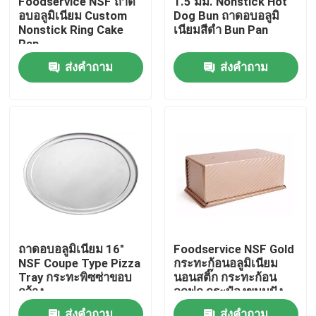
Foodservice NSF ถาด
1.5 มม. Nonstick Hot
อบอลูมิเนียม Custom
Dog Bun ถาดอบอลูมิ
Nonstick Ring Cake
เนียมสีดำ Bun Pan
เกี่ยวกับเรา
Pan
ส่งคำถาม
ส่งคำถาม
ทัวร์โรงงาน
ควบคุมคุณภาพ
ติดต่อเรา
เตาอบสำรับเบเกอรี่
ถาดอบอลูมิเนียม 16"
Foodservice NSF Gold
NSF Coupe Type Pizza
กระทะก้อนอลูมิเนียม
เตาอบชั้นวางเบเกอรี่
Tray กระทะพิซซ่าขอบ
นอนสติ๊ก กระทะก้อน
กว้าง
ลูกฟูก กระป๋องขนมปัง
เตาอบพาเบเกอรี่
ส่งคำถาม
ส่งคำถาม