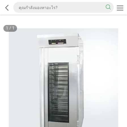
1
/
1